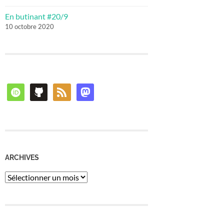
En butinant #20/9
10 octobre 2020
orcid
github
rss
mastodon
ARCHIVES
Archives