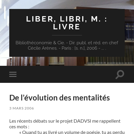
LIBER, LIBRI, M. :
LIVRE
Bibliothéconomie & Cie. - Dir. publ. et réd. en chef
Cécile Arènes. - Paris : [s. n.], 2006 - ... .
Toggle
Toggle
search
mobile
field
menu
De l’évolution des mentalités
3 MARS 2006
Les récents débats sur le projet DADVSI me rappellent
ces mots :
« Quand tu as livré un volume de poésie, tu as perdu