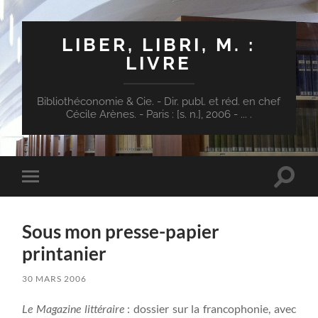
LIBER, LIBRI, M. :
LIVRE
Bibliothéconomie & Cie. - Dir. publ. et réd. en chef
Cécile Arènes. - Paris : [s. n.], 2006 - ... .
Toggle
Toggle
search
mobile
field
menu
Sous mon presse-papier
printanier
30 MARS 2006
Le Magazine littéraire
: dossier sur la francophonie, avec