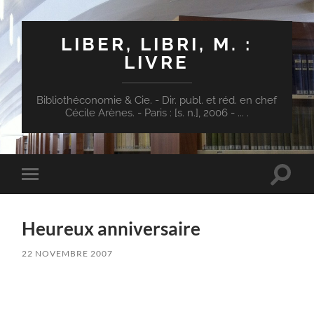
LIBER, LIBRI, M. :
LIVRE
Bibliothéconomie & Cie. - Dir. publ. et réd. en chef
Cécile Arènes. - Paris : [s. n.], 2006 - ... .
Toggle
Toggle
search
mobile
field
menu
Heureux anniversaire
22 NOVEMBRE 2007