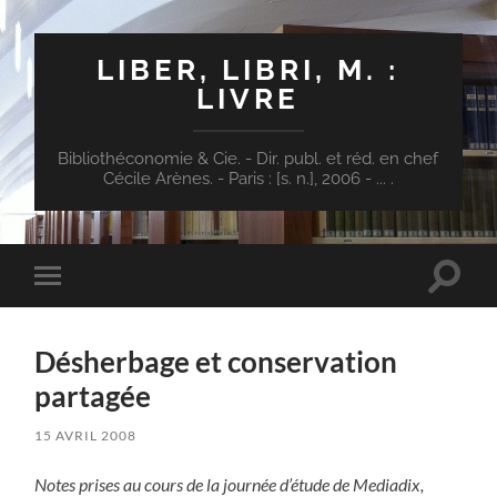
LIBER, LIBRI, M. :
LIVRE
Bibliothéconomie & Cie. - Dir. publ. et réd. en chef
Cécile Arènes. - Paris : [s. n.], 2006 - ... .
Toggle
Toggle
search
mobile
field
menu
Désherbage et conservation
partagée
15 AVRIL 2008
Notes prises au cours de la journée d’étude de Mediadix,