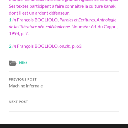
Ses textes participent à faire connaître la culture kanak,
dont il est un ardent défenseur.
1
In
François BOGLIOLO,
Paroles et Ecritures, Anthologie
de la littérature néo-calédonienne.
Nouméa : éd. du Cagou,
1994
,
p. 7.
2
In
François BOGLIOLO
, op.cit.
, p. 63.
billet
PREVIOUS POST
Machine infernale
NEXT POST