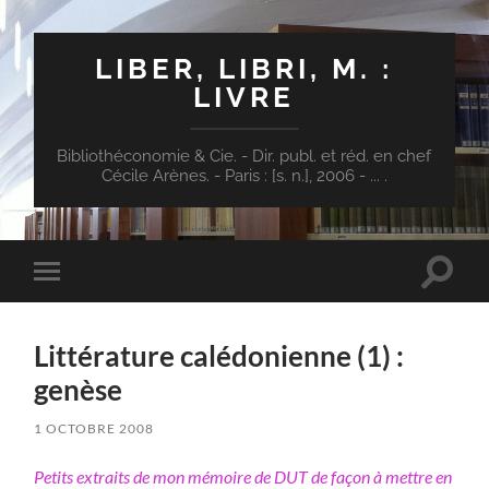
LIBER, LIBRI, M. :
LIVRE
Bibliothéconomie & Cie. - Dir. publ. et réd. en chef
Cécile Arènes. - Paris : [s. n.], 2006 - ... .
Toggle
Toggle
search
mobile
field
menu
Littérature calédonienne (1) :
genèse
1 OCTOBRE 2008
Petits extraits de mon mémoire de DUT de façon à mettre en