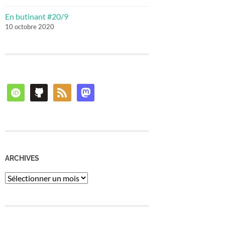
En butinant #20/9
10 octobre 2020
orcid
github
rss
mastodon
ARCHIVES
Archives