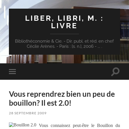
LIBER, LIBRI, M. :
LIVRE
Bibliothéconomie & Cie. - Dir. publ. et réd. en chef
Cécile Arènes. - Paris : [s. n.], 2006 - ... .
Toggle
Toggle
search
mobile
field
menu
Vous reprendrez bien un peu de
bouillon? Il est 2.0!
28 SEPTEMBRE 2009
Vous connaissez peut-être le Bouillon du