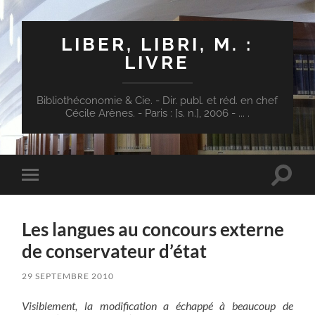
LIBER, LIBRI, M. :
LIVRE
Bibliothéconomie & Cie. - Dir. publ. et réd. en chef
Cécile Arènes. - Paris : [s. n.], 2006 - ... .
Toggle
Toggle
search
mobile
field
menu
Les langues au concours externe
de conservateur d’état
29 SEPTEMBRE 2010
Visiblement, la modification a échappé à beaucoup de