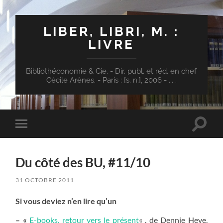
LIBER, LIBRI, M. :
LIVRE
Bibliothéconomie & Cie. - Dir. publ. et réd. en chef
Cécile Arènes. - Paris : [s. n.], 2006 - ... .
Toggle
Toggle
search
mobile
field
menu
Du côté des BU, #11/10
31 OCTOBRE 2011
Si vous deviez n’en lire qu’un
– «
E-books, retour vers le présent
« , de Dennie Heye,