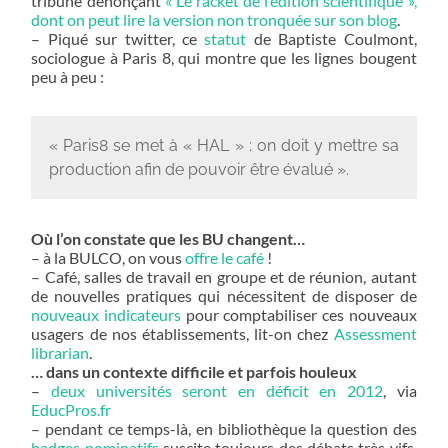
tribune dénonçant
« Le racket de l’édition scientifique »,
dont on peut lire la version non tronquée sur son blog
.
– Piqué sur twitter, ce
statut
de Baptiste Coulmont,
sociologue à Paris 8, qui montre que les lignes bougent
peu à peu :
« Paris8 se met à « HAL » : on doit y mettre sa
production afin de pouvoir être évalué ».
Où l’on constate que les BU changent…
– à la BULCO, on vous
offre le café
!
– Café, salles de travail en groupe et de réunion, autant
de nouvelles pratiques qui nécessitent de disposer de
nouveaux indicateurs
pour comptabiliser ces nouveaux
usagers de nos établissements, lit-on chez
Assessment
librarian
.
… dans un contexte difficile et parfois houleux
–
deux universités seront en déficit en 2012
, via
EducPros.fr
– pendant ce temps-là, en bibliothèque la question des
badges nominatifs
suscite toujours des débats très vifs,