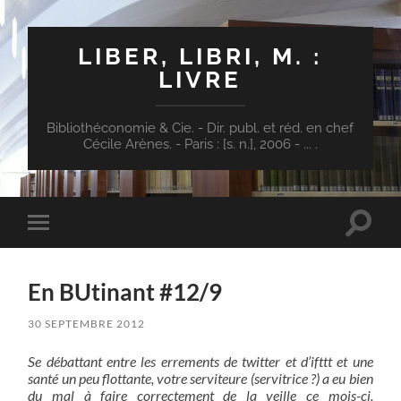
LIBER, LIBRI, M. :
LIVRE
Bibliothéconomie & Cie. - Dir. publ. et réd. en chef
Cécile Arènes. - Paris : [s. n.], 2006 - ... .
Toggle
Toggle
search
mobile
field
menu
En BUtinant #12/9
30 SEPTEMBRE 2012
Se débattant entre les errements de twitter et d’ifttt et une
santé un peu flottante, votre serviteure (servitrice ?) a eu bien
du mal à faire correctement de la veille ce mois-ci.