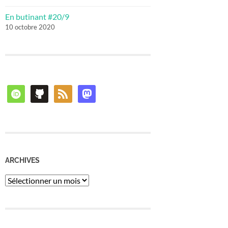
En butinant #20/9
10 octobre 2020
orcid
github
rss
mastodon
ARCHIVES
Archives