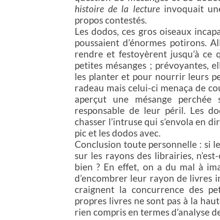
histoire de la lecture
invoquait un
propos contestés.
Les dodos, ces gros oiseaux incapa
poussaient d’énormes potirons. All
rendre et festoyèrent jusqu’à ce qu
petites mésanges ; prévoyantes, el
les planter et pour nourrir leurs p
radeau mais celui-ci menaça de cou
aperçut une mésange perchée s
responsable de leur péril. Les d
chasser l’intruse qui s’envola en dir
pic et les dodos avec.
Conclusion toute personnelle : si l
sur les rayons des librairies, n’es
bien ? En effet, on a du mal à ima
d’encombrer leur rayon de livres in
craignent la concurrence des pet
propres livres ne sont pas à la haut
rien compris en termes d’analyse 