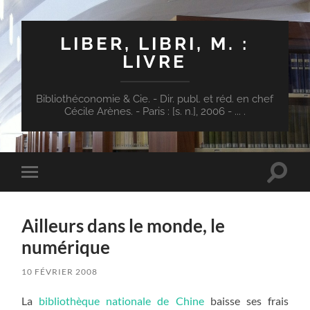
LIBER, LIBRI, M. :
LIVRE
Bibliothéconomie & Cie. - Dir. publ. et réd. en chef
Cécile Arènes. - Paris : [s. n.], 2006 - ... .
Toggle
Toggle
search
mobile
field
menu
Ailleurs dans le monde, le
numérique
10 FÉVRIER 2008
La
bibliothèque nationale de Chine
baisse ses frais