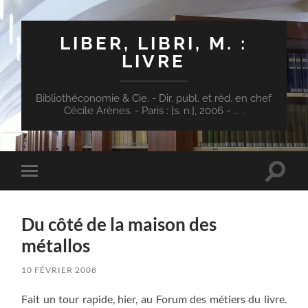
LIBER, LIBRI, M. :
LIVRE
Bibliothéconomie & Cie. - Dir. publ. et réd. en chef
Cécile Arènes. - Paris : [s. n.], 2006 - ... .
Toggle
Toggle
search
mobile
field
menu
Du côté de la maison des
métallos
10 FÉVRIER 2008
Fait un tour rapide, hier, au Forum des métiers du livre.