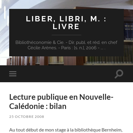
LIBER, LIBRI, M. :
LIVRE
Bibliothéconomie & Cie. - Dir. publ. et réd. en chef
Cécile Arènes. - Paris : [s. n.], 2006 - ... .
Toggle
Toggle
search
mobile
field
menu
Lecture publique en Nouvelle-
Calédonie : bilan
25 OCTOBRE 2008
Au tout début de mon stage à la bibliothèque Bernheim,