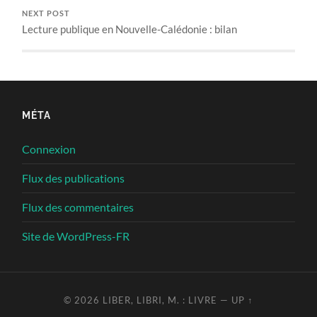
NEXT POST
Lecture publique en Nouvelle-Calédonie : bilan
MÉTA
Connexion
Flux des publications
Flux des commentaires
Site de WordPress-FR
© 2026
LIBER, LIBRI, M. : LIVRE
—
UP ↑