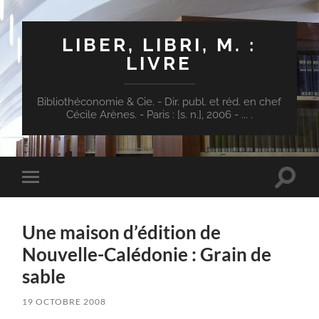
LIBER, LIBRI, M. :
LIVRE
Bibliothéconomie & Cie. - Dir. publ. et réd. en chef
Cécile Arènes. - Paris : [s. n.], 2006 - ... .
Toggle
Toggle
search
mobile
field
menu
Une maison d’édition de
Nouvelle-Calédonie : Grain de
sable
19 OCTOBRE 2008