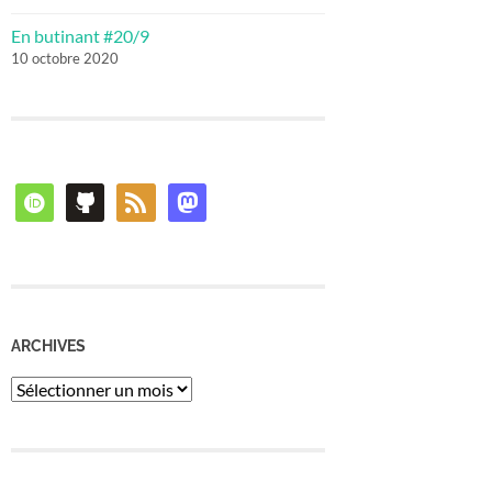
En butinant #20/9
10 octobre 2020
orcid
github
rss
mastodon
ARCHIVES
Archives