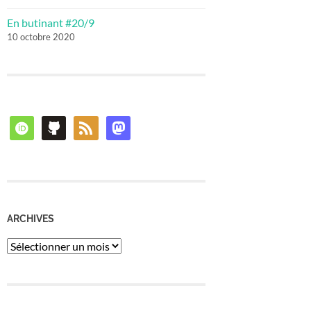
En butinant #20/9
10 octobre 2020
orcid
github
rss
mastodon
ARCHIVES
Archives