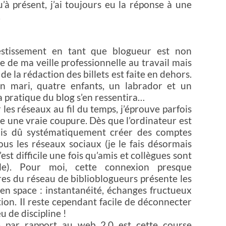
u’à présent, j’ai toujours eu la réponse à une
.
nvestissement en tant que blogueur est non
tie de ma veille professionnelle au travail mais
é de la rédaction des billets est faite en dehors.
 un mari, quatre enfants, un labrador et un
a pratique du blog s’en ressentira…
 les réseaux au fil du temps, j’éprouve parfois
ire une vraie coupure. Dès que l’ordinateur est
urais dû systématiquement créer des comptes
ous les réseaux sociaux (je le fais désormais
est difficile une fois qu’amis et collègues sont
le). Pour moi, cette connexion presque
s du réseau de biblioblogueurs présente les
en space : instantanéité, échanges fructueux
tion. Il reste cependant facile de déconnecter
u de discipline !
 par rapport au web 2.0 est cette course