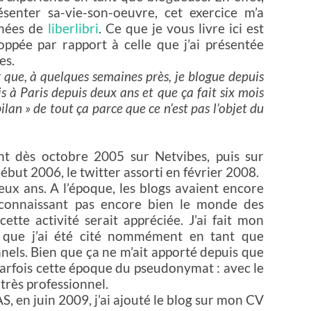
ésenter sa-vie-son-oeuvre, cet exercice m’a
nnées de
liberlibri
. Ce que je vous livre ici est
ppée par rapport à celle que j’ai présentée
es.
r que, à quelques semaines près, je blogue depuis
uis à Paris depuis deux ans et que ça fait six mois
ilan » de tout ça parce que ce n’est pas l’objet du
nt dès octobre 2005 sur Netvibes, puis sur
début 2006, le twitter assorti en février 2008.
ux ans. A l’époque, les blogs avaient encore
 connaissant pas encore bien le monde des
cette activité serait appréciée. J’ai fait mon
 que j’ai été cité nommément en tant que
nnels. Bien que ça ne m’ait apporté depuis que
 parfois cette époque du pseudonymat : avec le
 très professionnel.
S, en juin 2009, j’ai ajouté le blog sur mon CV