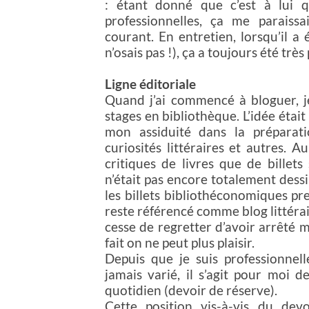
: étant donné que c’est à lui 
professionnelles, ça me parais
courant. En entretien, lorsqu’il a
n’osais pas !), ça a toujours été très 
Ligne éditoriale
Quand j’ai commencé à bloguer, je
stages en bibliothèque. L’idée étai
mon assiduité dans la prépara
curiosités littéraires et autres. 
critiques de livres que de billets
n’était pas encore totalement dessiné
les billets bibliothéconomiques pre
reste référencé comme blog littérai
cesse de regretter d’avoir arrêté 
fait on ne peut plus plaisir.
Depuis que je suis professionnell
jamais varié, il s’agit pour moi d
quotidien (devoir de réserve).
Cette position vis-à-vis du dev