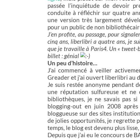
passée l’inquiétude de devoir pr
conduite à réfléchir sur quatre a
une version très largement dévelo
pour un public de non bibliothécair
J’en profite, au passage, pour signale
cinq ans, liberlibri a quatre ans, je s
que je travaille à Paris4. Un « tweet-b
billet : génial
Un peu d’histoire…
J’ai commencé à veiller activeme
Greader et j’ai ouvert liberlibri au 
Je suis restée anonyme pendant de
une réputation sulfureuse et ne
bibliothèques, je ne savais pas si 
blogging-out en juin 2008 après
bloggueuse sur des sites institutio
de jolies opportunités, je regrette
temps, le blog est devenu plus lisse,
Depuis que j’ai eu le concours de BA