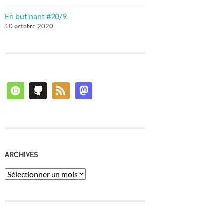
En butinant #20/9
10 octobre 2020
orcid
github
rss
mastodon
ARCHIVES
Archives