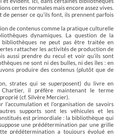
 et évident. Ici, dans certaines bibliothèques
ctions certes normales mais encore assez vives.
 de penser ce qu’ils font, ils prennent parfois
tion de contenus comme la pratique culturelle
bliothèques dynamiques. La question de la
 bibliothèques ne peut pas être traitée en
 certes rattacher les activités de production de
s aussi prendre du recul et voir qu’ils sont
thèques ne sont ni des bulles, ni des îles : en
uvons produire des contenus (plutôt que de
on, strates qui se superposent) du livre en
Chartier, il préfère maintenant le terme
roprié (cf. Silvère Mercier).
r l’accumulation et l’organisation de savoirs
’autres supports sont les véhicules et les
onstitués est primordiale : la bibliothèque qui
 suppose une prédétermination par une grille
ette prédétermination a toujours évolué en