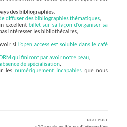
ays des bibliographies,
de diffuser des bibliographies thématiques
,
un excellent
billet sur sa façon d’organiser sa
pas intéresser les bibliothécaires,
avoir si
l’open access est soluble dans le café
DRM qui finiront par avoir notre peau
,
absence de spécialisation
,
ur les
numériquement incapables
que nous
NEXT POST
« 30 ans de politiques d’information