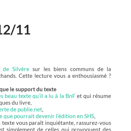
12/11
t de Silvère
sur les biens communs de la
chands. Cette lecture vous a enthousiasmé ?
e que le support du texte
ès beau texte qu’il a lu à la BnF
et qui résume
ues du livre,
rte de publie.net
,
e que pourrait devenir l’édition en SHS
,
 texte vous paraît inquiétante, rassurez-vous
 est simplement de celles qui provoquent des