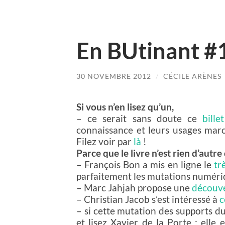
En BUtinant #
30 NOVEMBRE 2012
/
CÉCILE ARÈNES
Si vous n’en lisez qu’un,
– ce serait sans doute ce
bille
connaissance et leurs usages mar
Filez voir par
là
!
Parce que le livre n’est rien d’autr
– François Bon a mis en ligne le
tr
parfaitement les mutations numériq
– Marc Jahjah propose une
découve
– Christian Jacob s’est intéressé à
c
– si cette mutation des supports du
et lisez Xavier de la Porte : elle