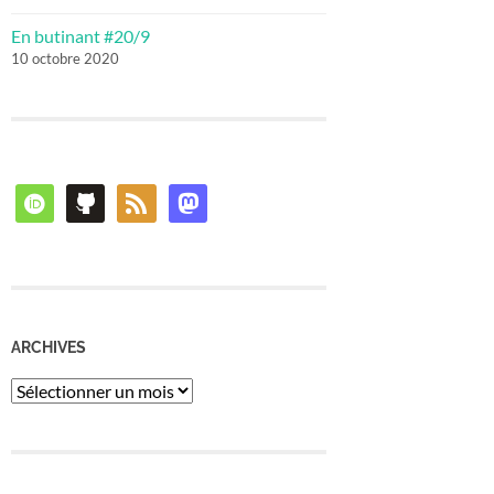
En butinant #20/9
10 octobre 2020
orcid
github
rss
mastodon
ARCHIVES
Archives