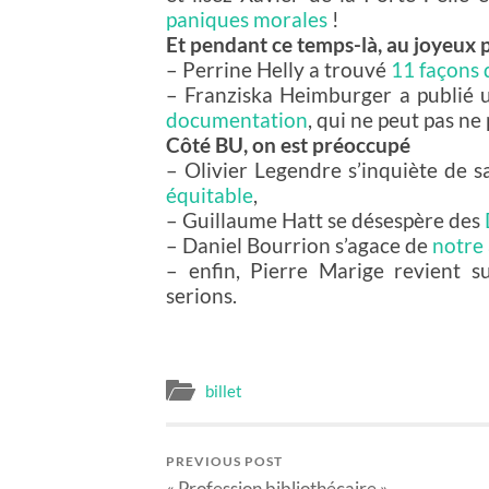
paniques morales
!
Et pendant ce temps-là, au joyeux p
– Perrine Helly a trouvé
11 façons 
– Franziska Heimburger a publié 
documentation
, qui ne peut pas ne 
Côté BU, on est préoccupé
– Olivier Legendre s’inquiète de s
équitable
,
– Guillaume Hatt se désespère des
– Daniel Bourrion s’agace de
notre 
– enfin, Pierre Marige revient s
serions.
billet
PREVIOUS POST
« Profession bibliothécaire »