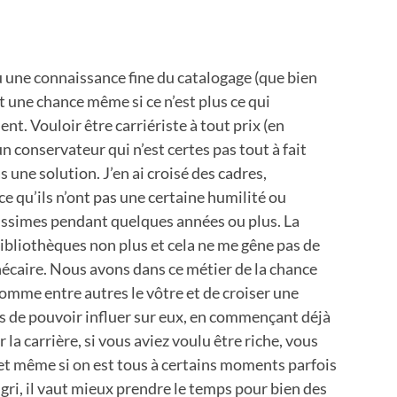
 une connaissance fine du catalogage (que bien
st une chance même si ce n’est plus ce qui
nt. Vouloir être carriériste à tout prix (en
un conservateur qui n’est certes pas tout à fait
s une solution. J’en ai croisé des cadres,
e qu’ils n’ont pas une certaine humilité ou
lissimes pendant quelques années ou plus. La
bibliothèques non plus et cela ne me gêne pas de
thécaire. Nous avons dans ce métier de la chance
comme entre autres le vôtre et de croiser une
is de pouvoir influer sur eux, en commençant déjà
 la carrière, si vous aviez voulu être riche, vous
l et même si on est tous à certains moments parfois
igri, il vaut mieux prendre le temps pour bien des