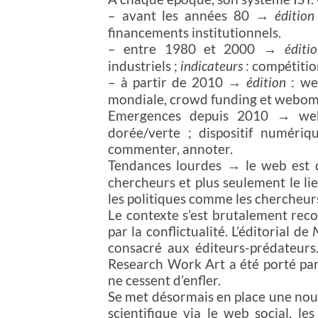
– avant les années 80 →
édition
financements institutionnels.
– entre 1980 et 2000 →
éditi
industriels ;
indicateurs
: compétition
– à partir de 2010 →
édition
: we
mondiale, crowd funding et webom
Emergences depuis 2010 → webo
dorée/verte ; dispositif numéri
commenter, annoter.
Tendances lourdes → le web est 
chercheurs et plus seulement le lie
les politiques comme les chercheur
Le contexte s’est brutalement reco
par la conflictualité. L’éditorial de
consacré aux éditeurs-prédateurs
Research Work Art a été porté pa
ne cessent d’enfler.
Se met désormais en place une nou
scientifique via le web social, les