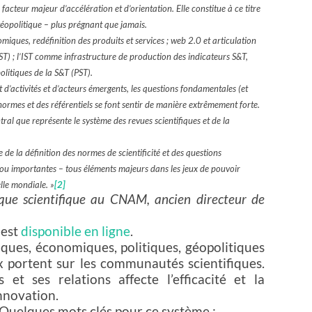
cteur majeur d’accélération et d’orientation. Elle constitue à ce titre
géopolitique – plus prégnant que jamais.
ues, redéfinition des produits et services ; web 2.0 et articulation
CST) ; l’IST comme infrastructure de production des indicateurs S&T,
olitiques de la S&T (PST).
’activités et d’acteurs émergents, les questions fondamentales (et
s normes et des référentiels se font sentir de manière extrêmement forte.
entral que représente le système des revues scientifiques et de la
 de la définition des normes de scientificité et des questions
ou importantes – tous éléments majeurs dans les jeux de pouvoir
lle mondiale. »
[2]
ique scientifique au CNAM, ancien directeur de
 est
disponible en ligne
.
fiques, économiques, politiques, géopolitiques
x portent sur les communautés scientifiques.
et ses relations affecte l’efficacité et la
innovation.
Quelques mots clés pour ce système :