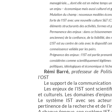
managériale…, dont elle est en même temps un fa
un enjeu – économique mais aussi culturel et 
Mutation du champ : nouveaux modèles économiq
forte de l’IST avec une nouvelle culture S&T (
éléments structurants des activités, formes et p
Permanence des enjeux : dans ce foisonnement d
anciennes) de la confiance, de la lisibilité, de
L’IST est au centre de cela avec le dispositif c
connaissance validée par les pairs.
Prégnance des enjeux : l’IST est partie prenante
considérées comme scientifiquement légitimes 
politiques, idéologiques et économique à l’éche
Rémi Barré,
professeur de Polit
l’OST
Le support de la communication
Les enjeux de l’IST sont scienti
et culturels. Les domaines d’enjeu
Le système IST avec ses acteurs 
pertinence de la recherche et de l’
A chaque époque, son système IST. 