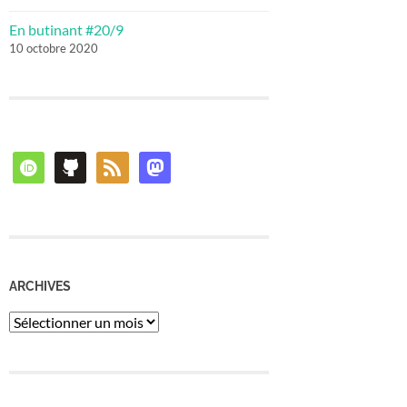
En butinant #20/9
10 octobre 2020
orcid
github
rss
mastodon
ARCHIVES
Archives