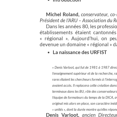
Michel Roland,
conservateur, co
Président de l’ARU – Association du 
Dans les années 80, les professi
établissements étaient cantonné
« régional ». Aujourd’hui, on pe
devenue un domaine « régional » d
La naissance des URFIST
« Denis Varloot, qui fut de 1981 à 1987 direc
l’enseignement supérieur et de la recherche, r
rares étaient les chercheurs formés à l’interr
avaient accès. Il replacera cette création dans
terminaux dans les BU, rôle des conservateurs
l’équipe de formateurs du temps de la DICA, av
original mis alors en place, son caractère inédit
« unités », dont la durée montre qu’elles répo
Denis Varloot,
a
ncien Directe