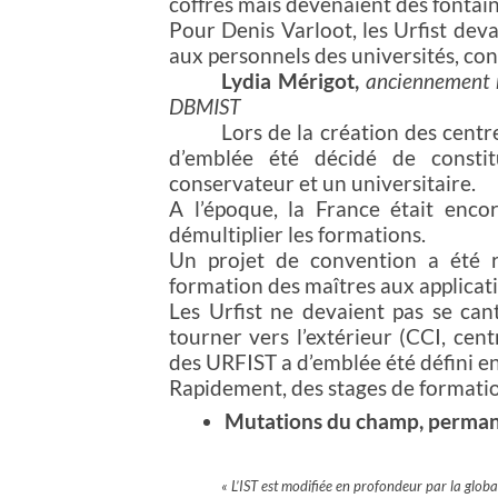
coffres mais devenaient des fontain
Pour Denis Varloot, les Urfist dev
aux personnels des universités, con
Lydia Mérigot,
anciennement r
DBMIST
Lors de la création des cent
d’emblée été décidé de consti
conservateur et un universitaire.
A l’époque, la France était encor
démultiplier les formations.
Un projet de convention a été r
formation des maîtres aux applicat
Les Urfist ne devaient pas se cant
tourner vers l’extérieur (CCI, cent
des URFIST a d’emblée été défini en
Rapidement, des stages de formatio
Mutations du champ, perman
« L’IST est modifiée en profondeur par la globa