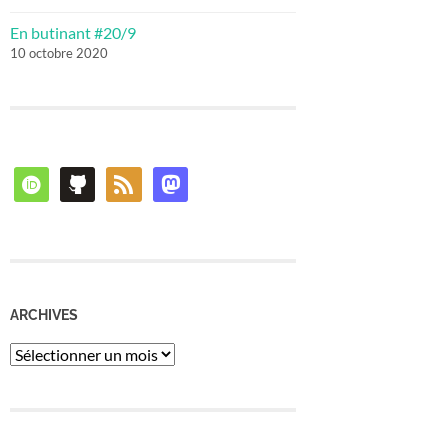
En butinant #20/9
10 octobre 2020
orcid
github
rss
mastodon
ARCHIVES
Archives