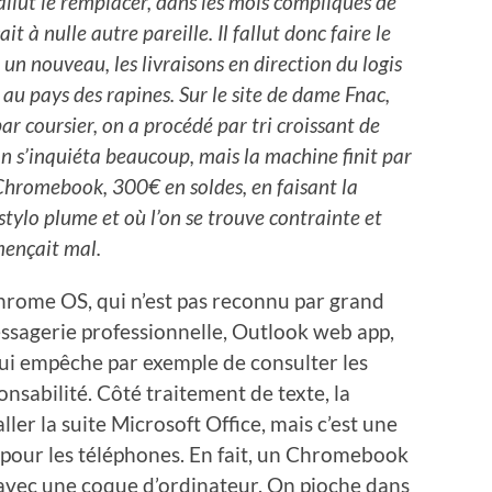
fallut le remplacer, dans les mois compliqués de
 à nulle autre pareille. Il fallut donc faire le
un nouveau, les livraisons en direction du logis
au pays des rapines. Sur le site de dame Fnac,
par coursier, on a procédé par tri croissant de
 on s’inquiéta beaucoup, mais la machine finit par
 Chromebook, 300€ en soldes, en faisant la
stylo plume et où l’on se trouve contrainte et
mençait mal.
rome OS, qui n’est pas reconnu par grand
ssagerie professionnelle, Outlook web app,
 qui empêche par exemple de consulter les
nsabilité. Côté traitement de texte, la
ller la suite Microsoft Office, mais c’est une
le pour les téléphones. En fait, un Chromebook
 avec une coque d’ordinateur. On pioche dans