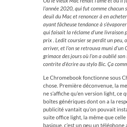
Où le vieux Mac rendit l’âme et où il 
l’année 2020, qui fut comme chacun sait
deuil du Mac et renoncer à en acheter 
ayant fâcheuse tendance à s’évaporer 
qui faisait la réclame d’une livraison 
prix . Ledit coursier se perdit un peu,
arriver, et l’on se retrouva muni d’un
grimace des jours où l’on a oublié son 
contrite d’écrire au stylo Bic. Ça com
Le Chromebook fonctionne sous Ch
chose. Première déconvenue, la me
ne s’affiche qu’en version light, ce
boîtes génériques dont on a la respo
publicité vantait qu’on pouvait insta
suite office light, la même que cel
basique, c’est un peu un téléphone